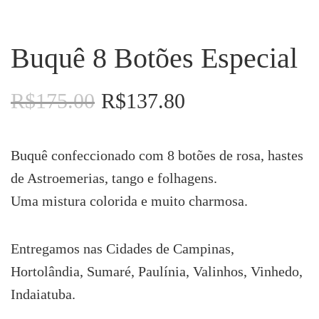
Buquê 8 Botões Especial
R$
175.00
R$
137.80
O
O
preço
preço
original
atual
era:
é:
Buquê confeccionado com 8 botões de rosa, hastes
R$175.00.
R$137.80.
de Astroemerias, tango e folhagens.
Uma mistura colorida e muito charmosa.
Entregamos nas Cidades de Campinas,
Hortolândia, Sumaré, Paulínia, Valinhos, Vinhedo,
Indaiatuba.