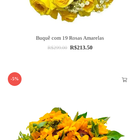
Buquê com 19 Rosas Amarelas
R$
213.50
O
O
R$
299.00
preço
preço
original
atual
era:
é:
-5%
R$299.00.
R$213.50.