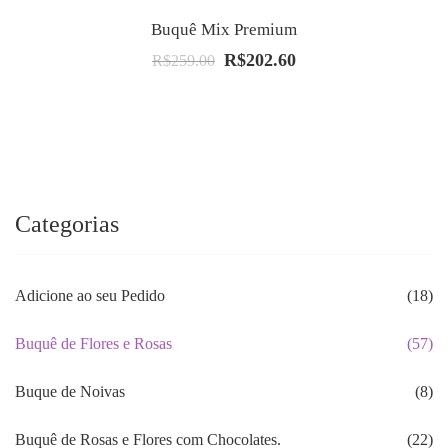
Buquê Mix Premium
R$
202.60
O
O
R$
259.00
preço
preço
original
atual
era:
é:
R$259.00.
R$202.60.
Categorias
Adicione ao seu Pedido
(18)
Buquê de Flores e Rosas
(57)
Buque de Noivas
(8)
Buquê de Rosas e Flores com Chocolates.
(22)