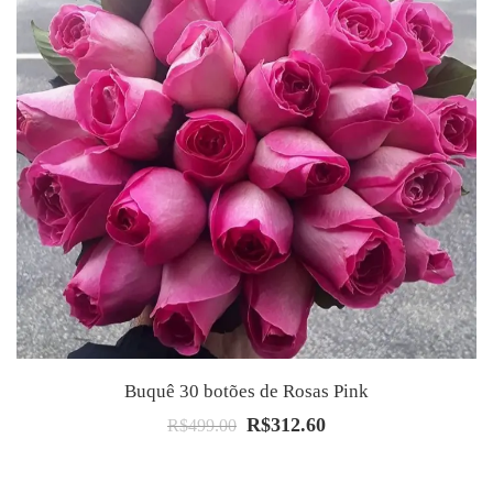
Buquê 30 botões de Rosas Pink
R$
312.60
O
O
R$
499.00
preço
preço
original
atual