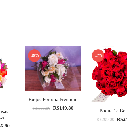
-19%
-17%
Buquê Fortuna Premium
R$
149.80
O
O
R$
185.80
Buquê 18 Bot
osas
preço
preço
uxe
R$
2
O
R$
299.00
original
atual
46.80
O
preço