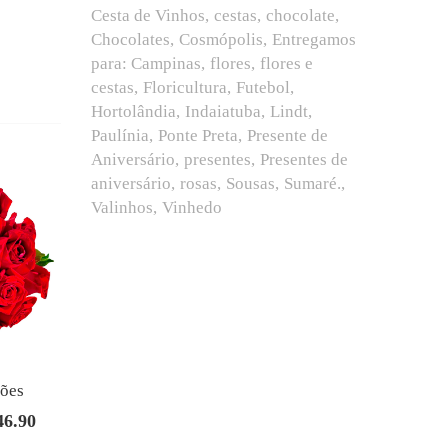
Cesta de Vinhos
cestas
chocolate
Chocolates
Cosmópolis
Entregamos
para: Campinas
flores
flores e
cestas
Floricultura
Futebol
Hortolândia
Indaiatuba
Lindt
Paulínia
Ponte Preta
Presente de
Aniversário
presentes
Presentes de
aniversário
rosas
Sousas
Sumaré.
Valinhos
Vinhedo
ões
46.90
O
preço