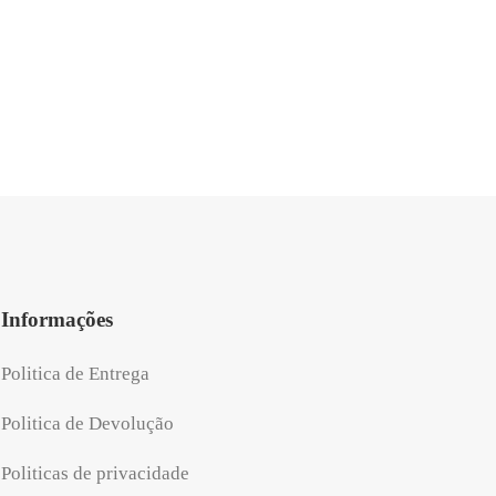
al
atual
é:
.00.
R$246.90.
Informações
Politica de Entrega
Politica de Devolução
Politicas de privacidade