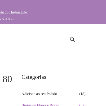
nhedo, Indaiatuba.
 dia útil
 80
Categorias
Adicione ao seu Pedido
(18)
Buquê de Flores e Rosas
(57)