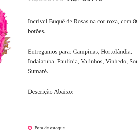
preço
preço
original
atual
era:
é:
Incrível Buquê de Rosas na cor roxa, com 8
R$899.00.
R$780.40.
botões.
Entregamos para: Campinas, Hortolândia,
Indaiatuba, Paulínia, Valinhos, Vinhedo, So
Sumaré.
Descrição Abaixo:
Fora de estoque