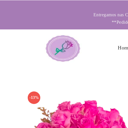
Entregamos nas Ci
**Pedido
Hom
-13%