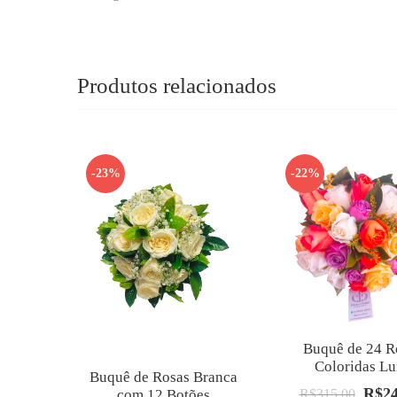
Produtos relacionados
-23%
-22%
Buquê de 24 R
Coloridas L
Buquê de Rosas Branca
R$
2
O
com 12 Botões
R$
315.00