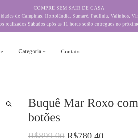
COMPRE SEM SAIR DE CASA
dades de Campinas, Hortolândia, Sumaré, Paulínia, Valinhos, Vi
s realizados Sábados após as 11 horas serão entregues no próximo
Categoria
e
Contato
Buquê Mar Roxo com
botões
R$
899.00
R$
780.40
O
O