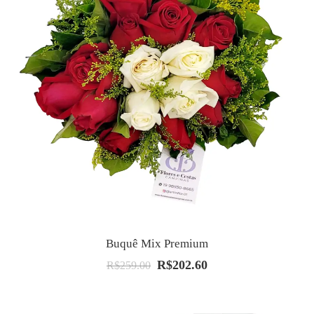
Buquê Mix Premium
R$
202.60
O
O
R$
259.00
preço
preço
original
atual