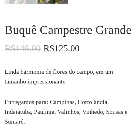
Buquê Campestre Grande
R$
148.00
R$
125.00
O
O
preço
preço
original
atual
era:
é:
Linda harmonia de flores do campo, em um
R$148.00.
R$125.00.
tamanho impressionante
Entregamos para: Campinas, Hortolândia,
Indaiatuba, Paulínia, Valinhos, Vinhedo, Sousas e
Sumaré.