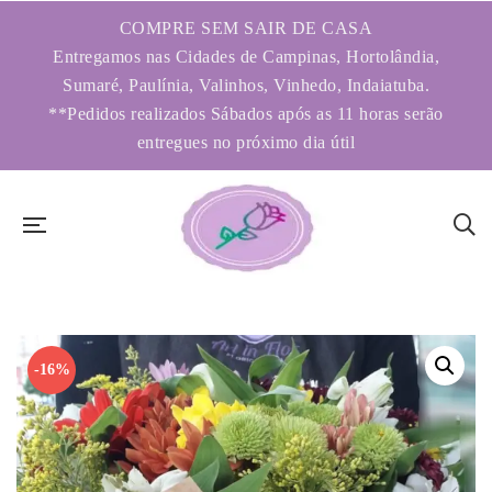
COMPRE SEM SAIR DE CASA
Entregamos nas Cidades de Campinas, Hortolândia,
Sumaré, Paulínia, Valinhos, Vinhedo, Indaiatuba.
**Pedidos realizados Sábados após as 11 horas serão
entregues no próximo dia útil
-16%