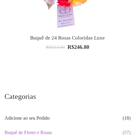
Buquê de 24 Rosas Coloridas Luxe
R$
246.80
O
O
R$
315.00
preço
preço
original
atual
era:
é:
R$315.00.
R$246.80.
Categorias
Adicione ao seu Pedido
(18)
Buquê de Flores e Rosas
(57)