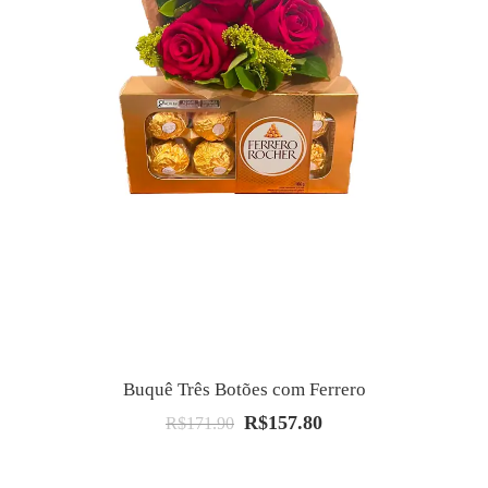
Buquê Três Botões com Ferrero
R$
157.80
O
O
R$
171.90
preço
preço
original
atual