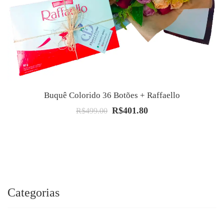
Buquê Colorido 36 Botões + Raffaello
R$
401.80
O
O
R$
499.00
preço
preço
original
atual
era:
é:
R$499.00.
R$401.80.
Categorias