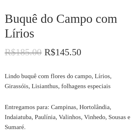
Buquê do Campo com
Lírios
R$
185.00
R$
145.50
O
O
preço
preço
original
atual
era:
é:
Lindo buquê com flores do campo, Lírios,
R$185.00.
R$145.50.
Girassóis, Lisianthus, folhagens especiais
Entregamos para: Campinas, Hortolândia,
Indaiatuba, Paulínia, Valinhos, Vinhedo, Sousas e
Sumaré.