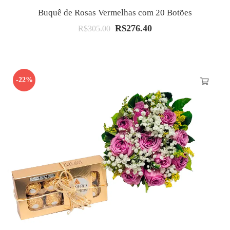
Buquê de Rosas Vermelhas com 20 Botões
R$
276.40
O
O
R$
305.00
preço
preço
original
atual
era:
é:
-22%
R$305.00.
R$276.40.