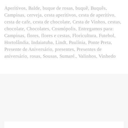
Aperitivos
Balde
buque de rosas
buquê
Buquês
Campinas
cerveja
cesta aperitivos
cesta de aperitivo
cesta de cafe
cesta de chocolate
Cesta de Vinhos
cestas
chocolate
Chocolates
Cosmópolis
Entregamos para:
Campinas
flores
flores e cestas
Floricultura
Futebol
Hortolândia
Indaiatuba
Lindt
Paulínia
Ponte Preta
Presente de Aniversário
presentes
Presentes de
aniversário
rosas
Sousas
Sumaré.
Valinhos
Vinhedo