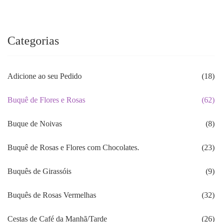
R$899.00.
R$780.40.
Categorias
Adicione ao seu Pedido
(18)
Buquê de Flores e Rosas
(62)
Buque de Noivas
(8)
Buquê de Rosas e Flores com Chocolates.
(23)
Buquês de Girassóis
(9)
Buquês de Rosas Vermelhas
(32)
Cestas de Café da Manhã/Tarde
(26)