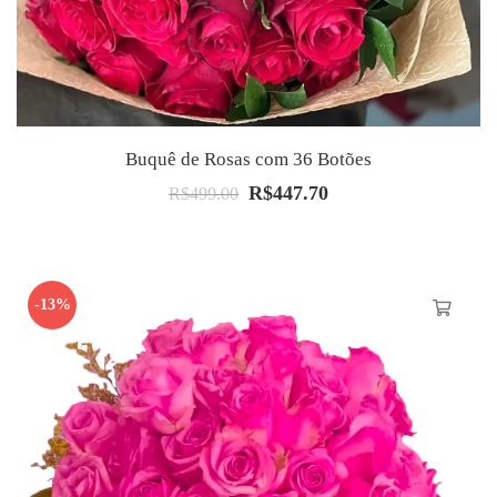
Buquê de Rosas com 36 Botões
R$
447.70
O
O
R$
499.00
preço
preço
original
atual
era:
é:
-13%
R$499.00.
R$447.70.