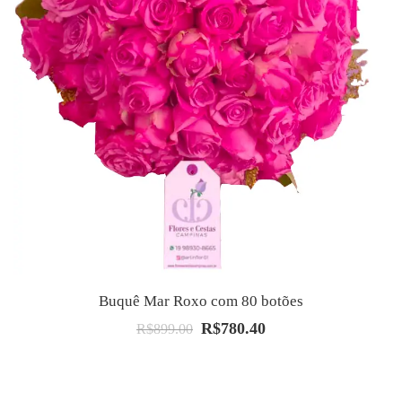
Buquê Mar Roxo com 80 botões
R$
780.40
O
O
R$
899.00
preço
preço
original
atual
era:
é: