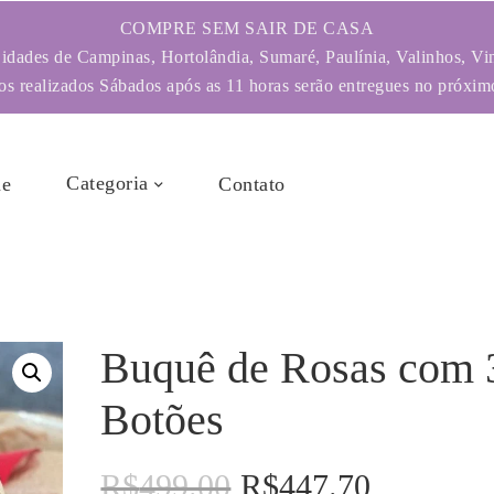
COMPRE SEM SAIR DE CASA
dades de Campinas, Hortolândia, Sumaré, Paulínia, Valinhos, Vi
s realizados Sábados após as 11 horas serão entregues no próximo
Categoria
e
Contato
Buquê de Rosas com 
Botões
R$
499.00
R$
447.70
O
O