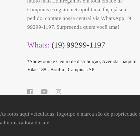
muito mais...Entregamos em toda cidade de
Campinas e região metropolitana, faça já seu
pedido, contate nossa central via WhatsApp 19
99299-1197. Surpreenda quem você ama!
Whats:
(19) 99299-1197
*Showroom e Centro de distribuição; Avenida Joaquim
Vilac 188 - Bonfim, Campinas SP
As fotos aqui veiculadas, logotipo e marca são de propriedade 
administradora do site.