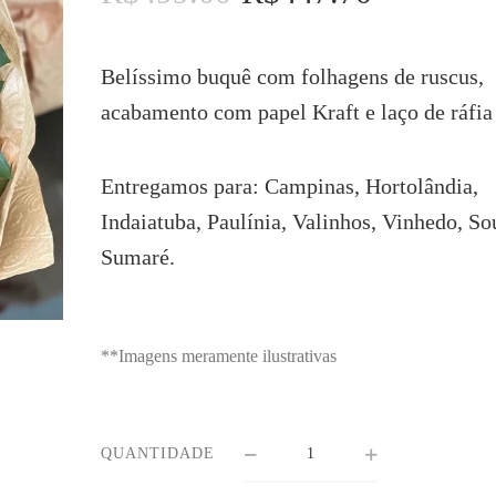
preço
preço
original
atual
era:
é:
Belíssimo buquê com folhagens de ruscus,
R$499.00.
R$447.70.
acabamento com papel Kraft e laço de ráfia
Entregamos para: Campinas, Hortolândia,
Indaiatuba, Paulínia, Valinhos, Vinhedo, So
Sumaré.
**Imagens meramente ilustrativas
QUANTIDADE