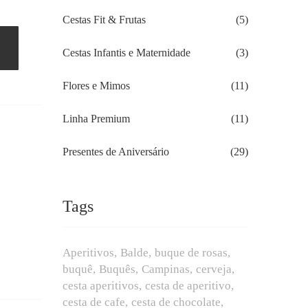
Cestas Fit & Frutas
(5)
Cestas Infantis e Maternidade
(3)
Flores e Mimos
(11)
Linha Premium
(11)
Presentes de Aniversário
(29)
Tags
Aperitivos
Balde
buque de rosas
buquê
Buquês
Campinas
cerveja
cesta aperitivos
cesta de aperitivo
cesta de cafe
cesta de chocolate