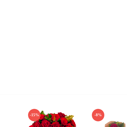
-15%
-8%