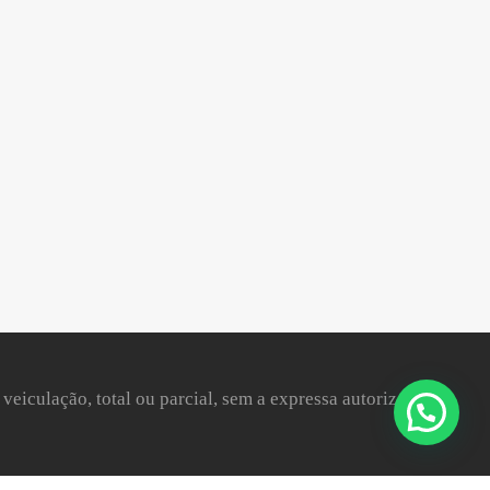
 veiculação, total ou parcial, sem a expressa autorização da
Olá
! Como podemos ajudar?