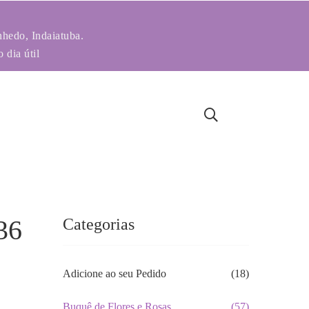
nhedo, Indaiatuba.
 dia útil
36
Categorias
Adicione ao seu Pedido
(18)
Buquê de Flores e Rosas
(57)