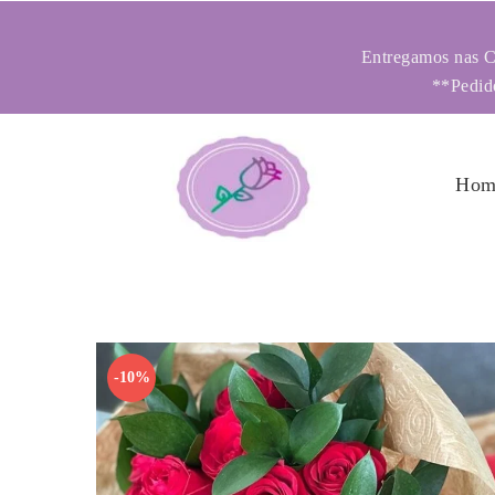
Entregamos nas Ci
**Pedido
Hom
-10%