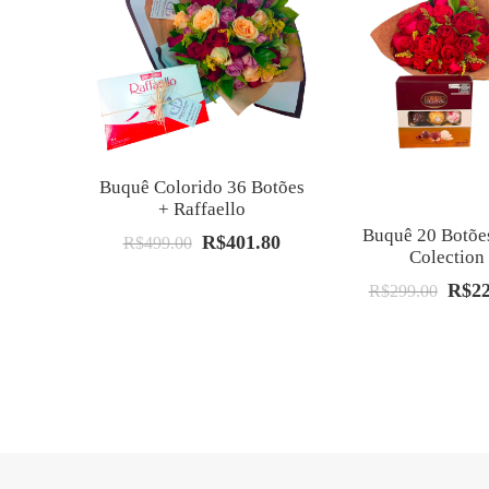
Buquê Colorido 36 Botões
+ Raffaello
Buquê 20 Botõe
R$
401.80
O
O
R$
499.00
Colection
preço
preço
R$
2
O
R$
299.00
original
atual
preço
era:
é:
origin
R$499.00.
R$401.80.
era:
R$299