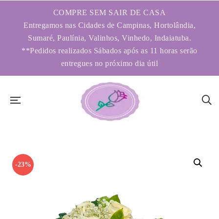
COMPRE SEM SAIR DE CASA
Entregamos nas Cidades de Campinas, Hortolândia,
Sumaré, Paulínia, Valinhos, Vinhedo, Indaiatuba.
**Pedidos realizados Sábados após as 11 horas serão
entregues no próximo dia útil
-23%