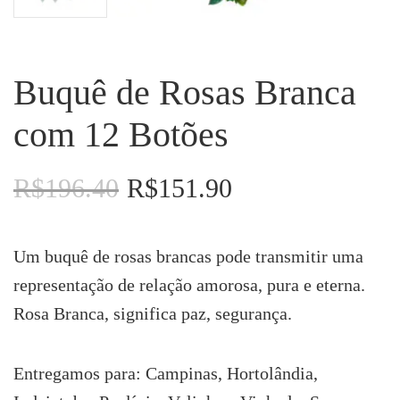
Buquê de Rosas Branca
com 12 Botões
R$
196.40
R$
151.90
O
O
preço
preço
original
atual
era:
é:
Um buquê de rosas brancas pode transmitir uma
R$196.40.
R$151.90.
representação de relação amorosa, pura e eterna.
Rosa Branca, significa paz, segurança.
Entregamos para: Campinas, Hortolândia,