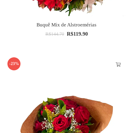
Buquê Mix de Alstroemérias
R$
119.90
O
O
R$
144.70
preço
preço
original
atual
era:
é:
-23%
R$144.70.
R$119.90.