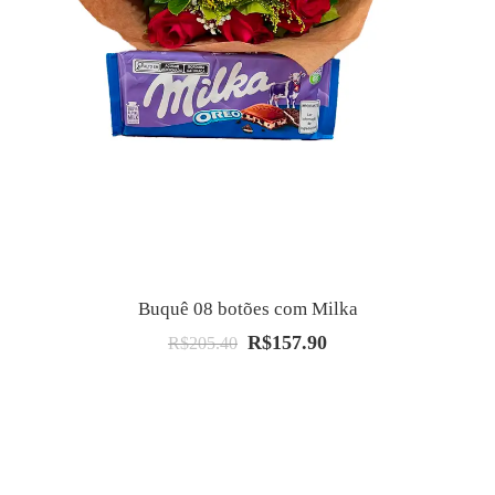
Buquê 08 botões com Milka
R$
157.90
O
O
R$
205.40
preço
preço
original
atual
era:
é:
R$205.40.
R$157.90.