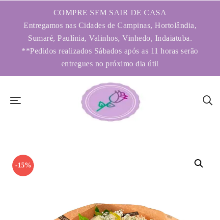
COMPRE SEM SAIR DE CASA
Entregamos nas Cidades de Campinas, Hortolândia,
Sumaré, Paulínia, Valinhos, Vinhedo, Indaiatuba.
**Pedidos realizados Sábados após as 11 horas serão
entregues no próximo dia útil
-15%