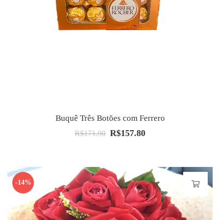
Buquê Três Botões com Ferrero
R$
157.80
O
O
R$
171.90
preço
preço
original
atual
era:
é:
-14%
R$171.90.
R$157.80.