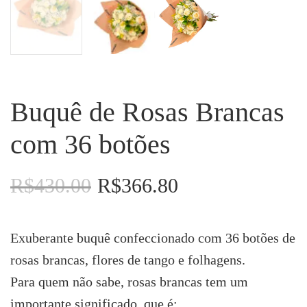
Buquê de Rosas Brancas
com 36 botões
R$
430.00
R$
366.80
O
O
preço
preço
original
atual
era:
é:
Exuberante buquê confeccionado com 36 botões de
R$430.00.
R$366.80.
rosas brancas, flores de tango e folhagens.
Para quem não sabe, rosas brancas tem um
importante significado, que é: