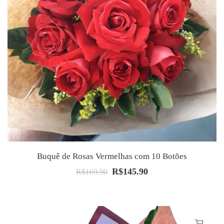
Buquê de Rosas Vermelhas com 10 Botões
R$
145.90
O
O
R$
169.90
preço
preço
original
atual
era:
é:
R$169.90.
R$145.90.