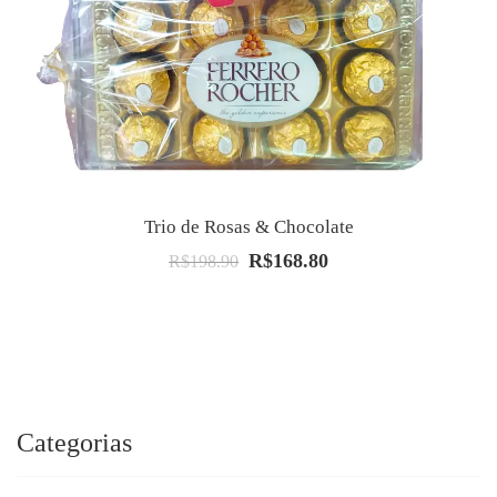
Trio de Rosas & Chocolate
R$
168.80
O
O
R$
198.90
preço
preço
original
atual
era:
é:
R$198.90.
R$168.80.
Categorias