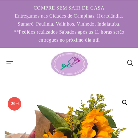
COMPRE SEM SAIR DE CASA
Entregamos nas Cidades de Campinas, Hortolândia,
Sumaré, Paulínia, Valinhos, Vinhedo, Indaiatuba.
**Pedidos realizados Sábados após as 11 horas serão
entregues no próximo dia útil
-20%