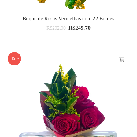
Buquê de Rosas Vermelhas com 22 Botões
R$
249.70
O
O
R$
292.90
preço
preço
original
atual
era:
é:
-15%
R$292.90.
R$249.70.