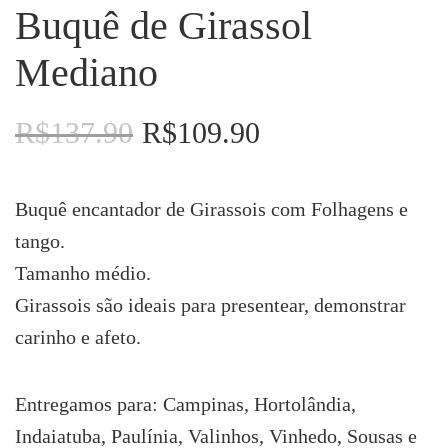
Buquê de Girassol
Mediano
R$
137.90
R$
109.90
O
O
preço
preço
original
atual
era:
é:
Buquê encantador de Girassois com Folhagens e
R$137.90.
R$109.90.
tango.
Tamanho médio.
Girassois são ideais para presentear, demonstrar
carinho e afeto.
Entregamos para: Campinas, Hortolândia,
Indaiatuba, Paulínia, Valinhos, Vinhedo, Sousas e