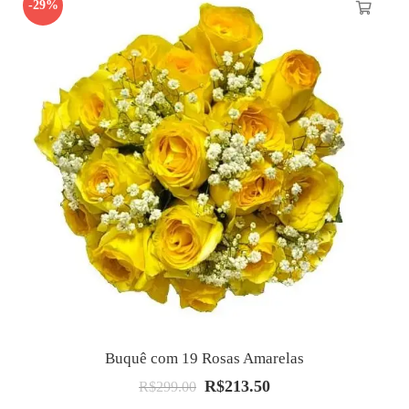
-29%
Buquê com 19 Rosas Amarelas
R$
213.50
O
O
R$
299.00