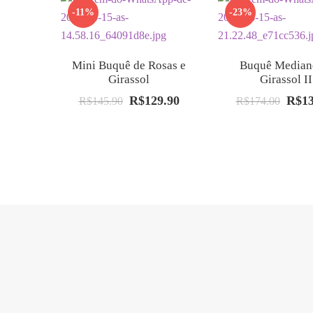
-11%
-23%
Mini Buquê de Rosas e
Buquê Median
Girassol
Girassol II
R$
129.90
R$
1
O
O
O
R$
145.90
R$
174.00
preço
preço
preço
original
atual
origin
era:
é:
era:
R$145.90.
R$129.90.
R$174