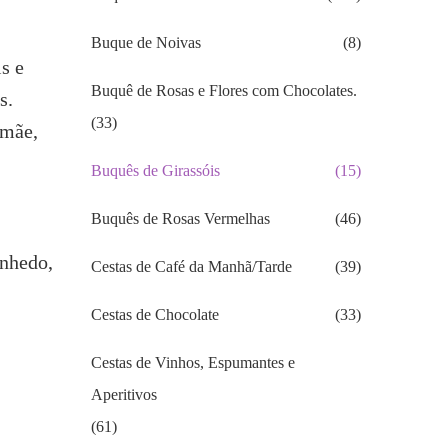
Buque de Noivas
(8)
s e
Buquê de Rosas e Flores com Chocolates.
s.
(33)
 mãe,
Buquês de Girassóis
(15)
Buquês de Rosas Vermelhas
(46)
inhedo,
Cestas de Café da Manhã/Tarde
(39)
Cestas de Chocolate
(33)
Cestas de Vinhos, Espumantes e
Aperitivos
(61)