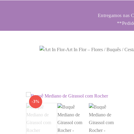
Entregamos nas Ci
**Pedido
-3%