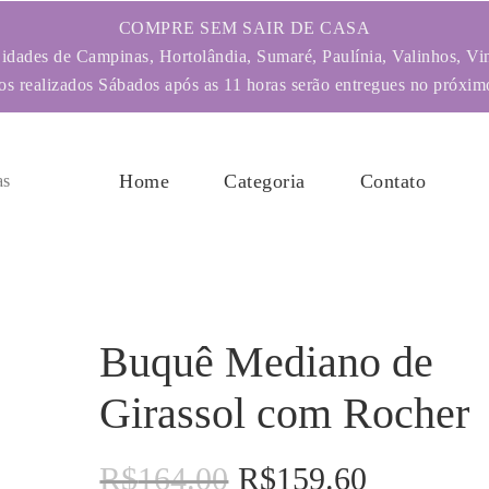
COMPRE SEM SAIR DE CASA
dades de Campinas, Hortolândia, Sumaré, Paulínia, Valinhos, Vi
s realizados Sábados após as 11 horas serão entregues no próximo
Home
Categoria
Contato
Buquê Mediano de
Girassol com Rocher
R$
164.00
R$
159.60
O
O