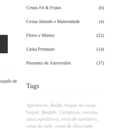
Cestas Fit & Frutas
(6)
Cestas Infantis e Maternidade
(4)
Flores e Mimos
(22)
Linha Premium
(14)
Presentes de Aniversário
(37)
uquês de
Tags
Aperitivos
Balde
buque de rosas
buquê
Buquês
Campinas
cerveja
cesta aperitivos
cesta de aperitivo
cesta de cafe
cesta de chocolate