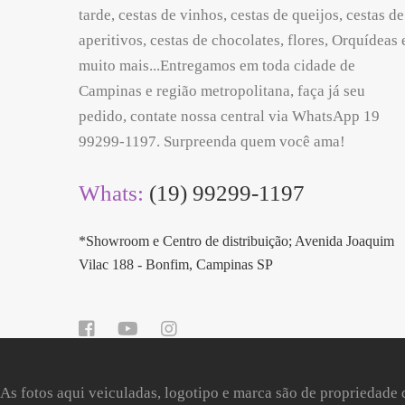
tarde, cestas de vinhos, cestas de queijos, cestas de
aperitivos, cestas de chocolates, flores, Orquídeas 
muito mais...Entregamos em toda cidade de
Campinas e região metropolitana, faça já seu
pedido, contate nossa central via WhatsApp 19
99299-1197. Surpreenda quem você ama!
Whats:
(19) 99299-1197
*Showroom e Centro de distribuição; Avenida Joaquim
Vilac 188 - Bonfim, Campinas SP
As fotos aqui veiculadas, logotipo e marca são de propriedade 