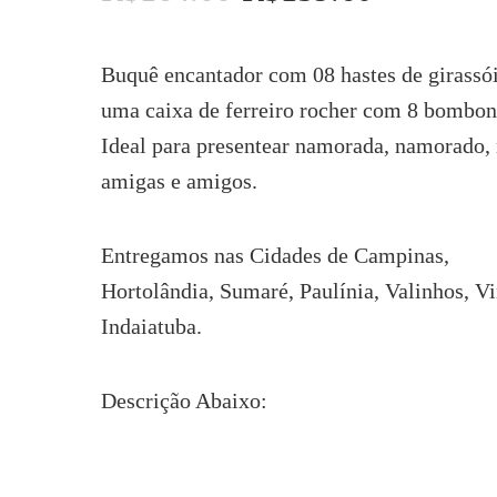
preço
preço
original
atual
era:
é:
Buquê encantador com 08 hastes de girassói
R$164.00.
R$159.60.
uma caixa de ferreiro rocher com 8 bombon
Ideal para presentear namorada, namorado,
amigas e amigos.
Entregamos nas Cidades de Campinas,
Hortolândia, Sumaré, Paulínia, Valinhos, V
Indaiatuba.
Descrição Abaixo: