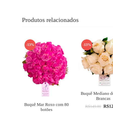
Produtos relacionados
-13%
-13%
Buquê Mediano d
Brancas
Buquê Mar Roxo com 80
R$
1
O
R$
149.80
botões
preço