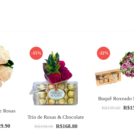
-15%
-22%
Buquê Roxeado 
R$
1
O
R$
199.60
e Rosas
preço
Trio de Rosas & Chocolate
origin
29.90
R$
168.80
O
O
O
R$
198.90
era:
preço
preço
preço