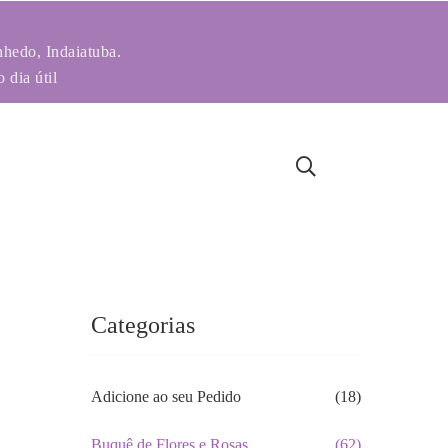
nhedo, Indaiatuba.
 dia útil
Categorias
Adicione ao seu Pedido
(18)
Buquê de Flores e Rosas
(62)