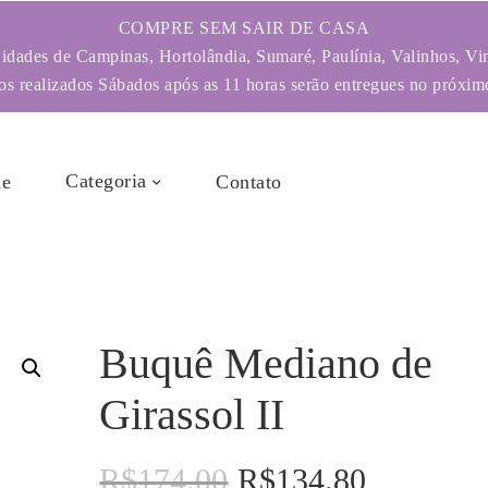
COMPRE SEM SAIR DE CASA
dades de Campinas, Hortolândia, Sumaré, Paulínia, Valinhos, Vi
s realizados Sábados após as 11 horas serão entregues no próximo
Categoria
e
Contato
Buquê Mediano de
Girassol II
R$
174.00
R$
134.80
O
O