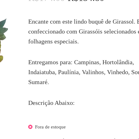
preço
preço
original
atual
era:
é:
Encante com este lindo buquê de Girassol.
R$174.00.
R$134.80.
confeccionado com Girassóis selecionados 
folhagens especiais.
Entregamos para: Campinas, Hortolândia,
Indaiatuba, Paulínia, Valinhos, Vinhedo, So
Sumaré.
Descrição Abaixo:
Fora de estoque