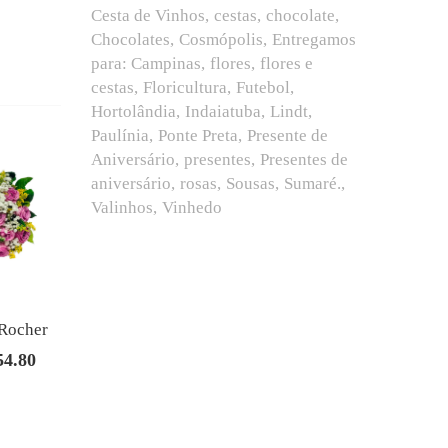
Cesta de Vinhos
cestas
chocolate
Chocolates
Cosmópolis
Entregamos
para: Campinas
flores
flores e
cestas
Floricultura
Futebol
Hortolândia
Indaiatuba
Lindt
Paulínia
Ponte Preta
Presente de
Aniversário
presentes
Presentes de
aniversário
rosas
Sousas
Sumaré.
Valinhos
Vinhedo
Rocher
54.80
O
preço
al
atual
é: