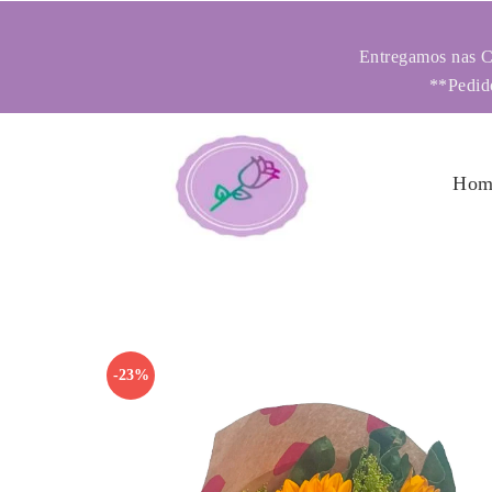
Entregamos nas Ci
**Pedido
Hom
-23%