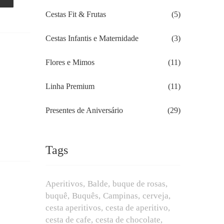
Cestas Fit & Frutas
(5)
Cestas Infantis e Maternidade
(3)
Flores e Mimos
(11)
Linha Premium
(11)
Presentes de Aniversário
(29)
Tags
Aperitivos
Balde
buque de rosas
buquê
Buquês
Campinas
cerveja
cesta aperitivos
cesta de aperitivo
cesta de cafe
cesta de chocolate