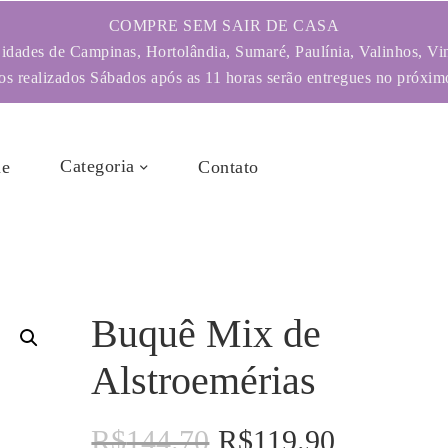
COMPRE SEM SAIR DE CASA
dades de Campinas, Hortolândia, Sumaré, Paulínia, Valinhos, Vi
s realizados Sábados após as 11 horas serão entregues no próximo
Categoria
e
Contato
Buquê Mix de
Alstroemérias
R$
144.70
R$
119.90
O
O