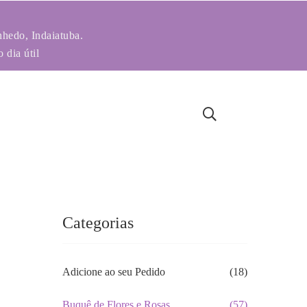
nhedo, Indaiatuba.
 dia útil
Categorias
Adicione ao seu Pedido
(18)
Buquê de Flores e Rosas
(57)