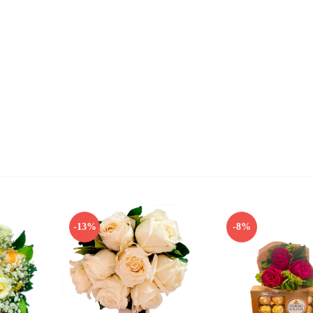
-13%
-8%