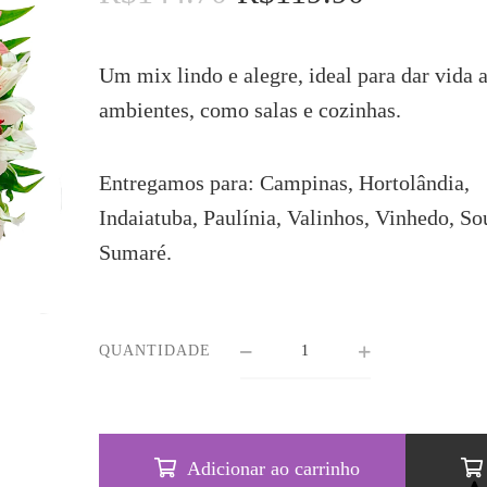
preço
preço
original
atual
era:
é:
Um mix lindo e alegre, ideal para dar vida 
R$144.70.
R$119.90.
ambientes, como salas e cozinhas.
Entregamos para: Campinas, Hortolândia,
Indaiatuba, Paulínia, Valinhos, Vinhedo, So
Sumaré.
QUANTIDADE
Adicionar ao carrinho