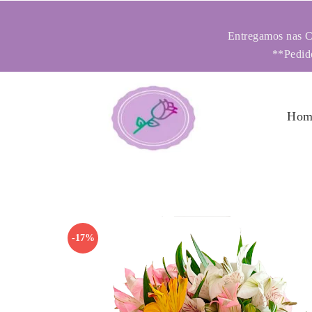
Entregamos nas Ci
**Pedido
Hom
-17%