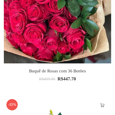
Buquê de Rosas com 36 Botões
R$
447.70
O
O
R$
499.00
preço
preço
original
atual
era:
é:
-15%
R$499.00.
R$447.70.