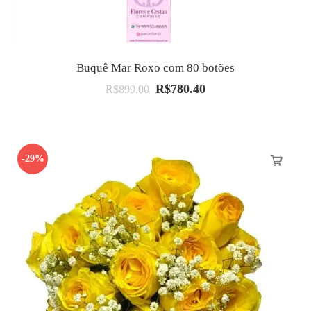
Buquê Mar Roxo com 80 botões
R$
780.40
O
O
R$
899.00
preço
preço
original
atual
era:
é:
-29%
R$899.00.
R$780.40.