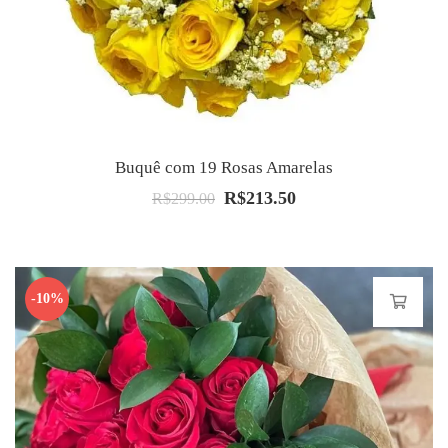
Buquê com 19 Rosas Amarelas
R$
213.50
O
O
R$
299.00
preço
preço
original
atual
era:
é:
-10%
R$299.00.
R$213.50.