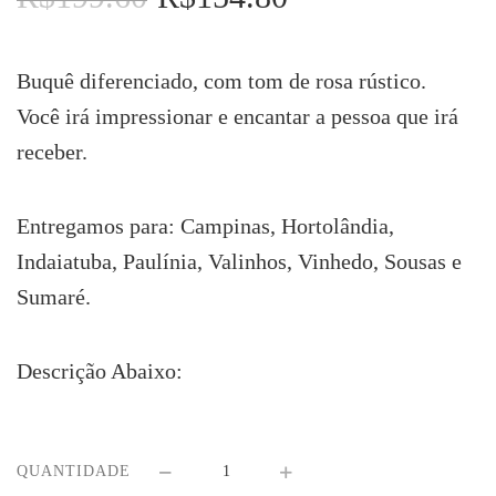
preço
preço
original
atual
era:
é:
Buquê diferenciado, com tom de rosa rústico.
R$199.60.
R$154.80.
Você irá impressionar e encantar a pessoa que irá
receber.
Entregamos para: Campinas, Hortolândia,
Indaiatuba, Paulínia, Valinhos, Vinhedo, Sousas e
Sumaré.
Descrição Abaixo:
QUANTIDADE