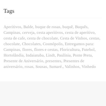
Tags
Aperitivos
Balde
buque de rosas
buquê
Buquês
Campinas
cerveja
cesta aperitivos
cesta de aperitivo
cesta de cafe
cesta de chocolate
Cesta de Vinhos
cestas
chocolate
Chocolates
Cosmópolis
Entregamos para:
Campinas
flores
flores e cestas
Floricultura
Futebol
Hortolândia
Indaiatuba
Lindt
Paulínia
Ponte Preta
Presente de Aniversário
presentes
Presentes de
aniversário
rosas
Sousas
Sumaré.
Valinhos
Vinhedo