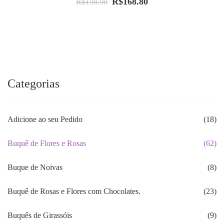
R$
168.80
O
O
R$
198.90
preço
preço
original
atual
era:
é:
R$198.90.
R$168.80.
Categorias
Adicione ao seu Pedido
(18)
Buquê de Flores e Rosas
(62)
Buque de Noivas
(8)
Buquê de Rosas e Flores com Chocolates.
(23)
Buquês de Girassóis
(9)