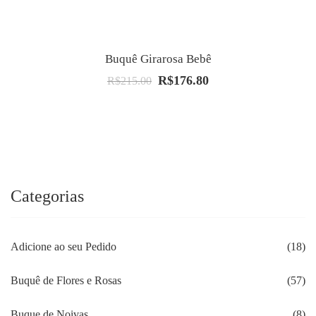
Buquê Girarosa Bebê
R$
176.80
O
O
R$
215.00
preço
preço
original
atual
era:
é:
R$215.00.
R$176.80.
Categorias
Adicione ao seu Pedido
(18)
Buquê de Flores e Rosas
(57)
Buque de Noivas
(8)