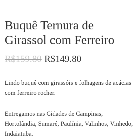
Buquê Ternura de
Girassol com Ferreiro
R$
159.80
R$
149.80
O
O
preço
preço
original
atual
era:
é:
Lindo buquê com girassóis e folhagens de acácias
R$159.80.
R$149.80.
com ferreiro rocher.
Entregamos nas Cidades de Campinas,
Hortolândia, Sumaré, Paulínia, Valinhos, Vinhedo,
Indaiatuba.