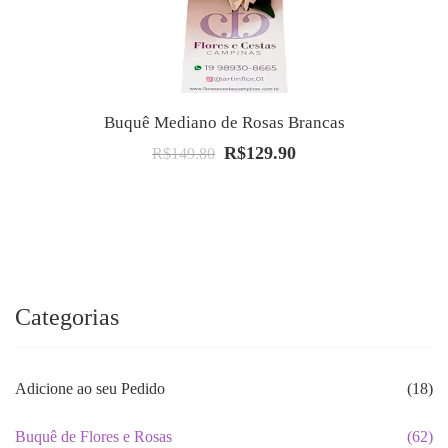
Buquê Mediano de Rosas Brancas
R$
129.90
O
O
R$
149.80
preço
preço
original
atual
era:
é:
R$149.80.
R$129.90.
Categorias
Adicione ao seu Pedido
(18)
Buquê de Flores e Rosas
(62)