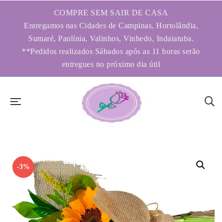
COMPRE SEM SAIR DE CASA
Entregamos nas Cidades de Campinas, Hortolândia,
Sumaré, Paulínia, Valinhos, Vinhedo, Indaiatuba.
**Pedidos realizados Sábados após as 11 horas serão
entregues no próximo dia útil
-3%