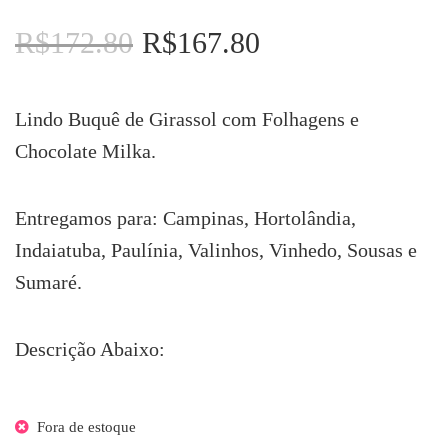
R$
172.80
R$
167.80
O
O
preço
preço
original
atual
era:
é:
Lindo Buquê de Girassol com Folhagens e
R$172.80.
R$167.80.
Chocolate Milka.
Entregamos para: Campinas, Hortolândia,
Indaiatuba, Paulínia, Valinhos, Vinhedo, Sousas e
Sumaré.
Descrição Abaixo:
Fora de estoque