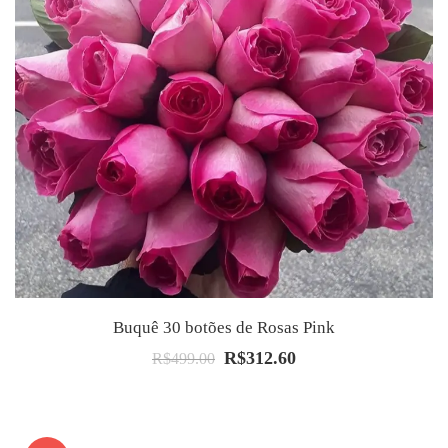
Buquê 30 botões de Rosas Pink
R$
312.60
O
O
R$
499.00
preço
preço
original
atual
era:
é: