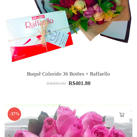
Buquê Colorido 36 Botões + Raffaello
R$
401.80
O
O
R$
499.00
preço
preço
original
atual
era:
é:
-37%
R$499.00.
R$401.80.