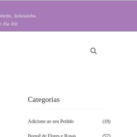
nhedo, Indaiatuba.
 dia útil
Categorias
Adicione ao seu Pedido
(18)
Buquê de Flores e Rosas
(57)