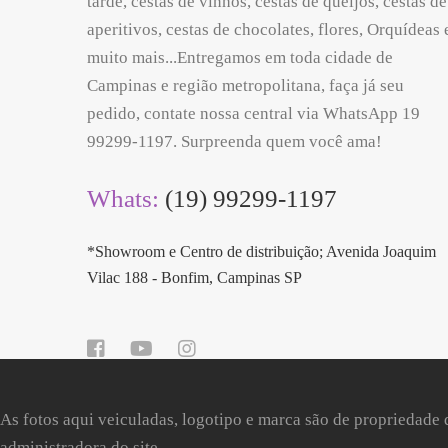
tarde, cestas de vinhos, cestas de queijos, cestas de
aperitivos, cestas de chocolates, flores, Orquídeas 
muito mais...Entregamos em toda cidade de
Campinas e região metropolitana, faça já seu
pedido, contate nossa central via WhatsApp 19
99299-1197. Surpreenda quem você ama!
Whats:
(19) 99299-1197
*Showroom e Centro de distribuição; Avenida Joaquim
Vilac 188 - Bonfim, Campinas SP
As fotos aqui veiculadas, logotipo e marca são de propriedade 
administradora do site.