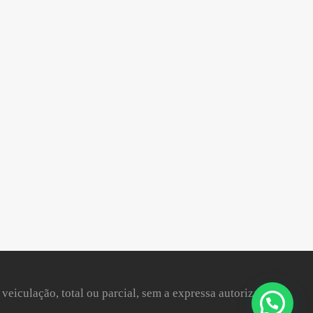
 veiculação, total ou parcial, sem a expressa autorização da
Olá
! Como podemos ajudar?