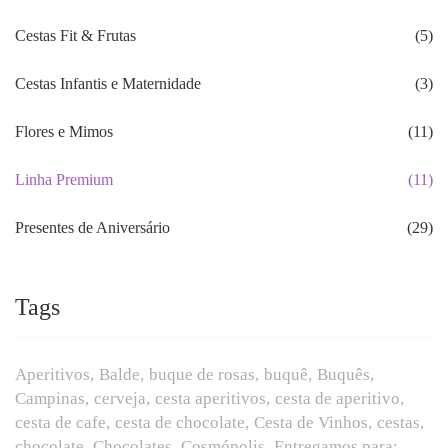
Cestas Fit & Frutas
(5)
Cestas Infantis e Maternidade
(3)
Flores e Mimos
(11)
Linha Premium
(11)
Presentes de Aniversário
(29)
Tags
Aperitivos
Balde
buque de rosas
buquê
Buquês
Campinas
cerveja
cesta aperitivos
cesta de aperitivo
cesta de cafe
cesta de chocolate
Cesta de Vinhos
cestas
chocolate
Chocolates
Cosmópolis
Entregamos para: