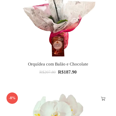
Orquídea com Balão e Chocolate
R$
187.90
O
O
R$
207.80
preço
preço
original
atual
era:
é:
-8%
R$207.80.
R$187.90.