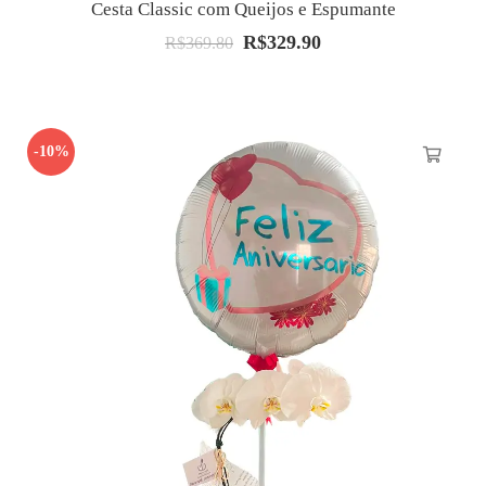
Cesta Classic com Queijos e Espumante
R$
329.90
O
O
R$
369.80
preço
preço
original
atual
era:
é:
-10%
R$369.80.
R$329.90.