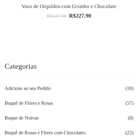
Vaso de Orquídea com Ursinho e Chocolate
R$
227.90
O
O
R$
247.90
preço
preço
original
atual
era:
é:
R$247.90.
R$227.90.
Categorias
Adicione ao seu Pedido
(18)
Buquê de Flores e Rosas
(57)
Buque de Noivas
(8)
Buquê de Rosas e Flores com Chocolates.
(22)