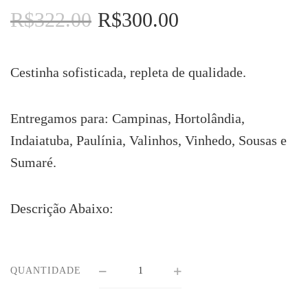
R$
322.00
R$
300.00
O
O
preço
preço
original
atual
era:
é:
Cestinha sofisticada, repleta de qualidade.
R$322.00.
R$300.00.
Entregamos para: Campinas, Hortolândia,
Indaiatuba, Paulínia, Valinhos, Vinhedo, Sousas e
Sumaré.
Descrição Abaixo:
QUANTIDADE