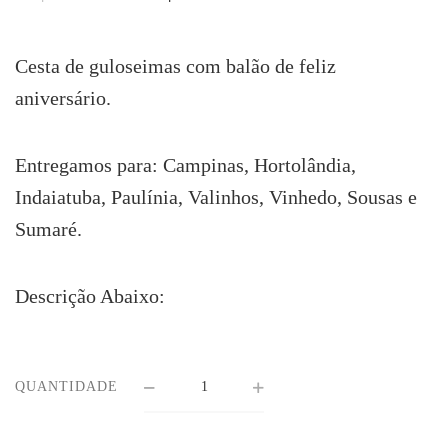
preço
preço
original
atual
era:
é:
Cesta de guloseimas com balão de feliz
R$258.90.
R$238.90.
aniversário.
Entregamos para: Campinas, Hortolândia,
Indaiatuba, Paulínia, Valinhos, Vinhedo, Sousas e
Sumaré.
Descrição Abaixo:
QUANTIDADE