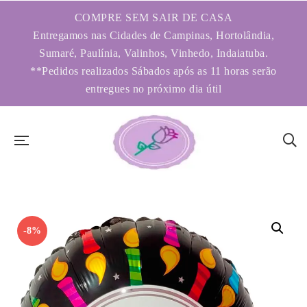
COMPRE SEM SAIR DE CASA
Entregamos nas Cidades de Campinas, Hortolândia,
Sumaré, Paulínia, Valinhos, Vinhedo, Indaiatuba.
**Pedidos realizados Sábados após as 11 horas serão
entregues no próximo dia útil
-8%