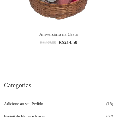
Aniversário na Cesta
R$
214.50
O
O
R$
239.00
preço
preço
original
atual
era:
é:
R$239.00.
R$214.50.
Categorias
Adicione ao seu Pedido
(18)
Buquê de Flores e Rosas
(62)