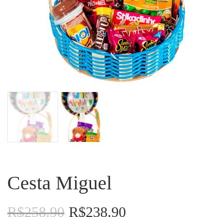
Cesta Miguel
R$
258.90
R$
238.90
O
O