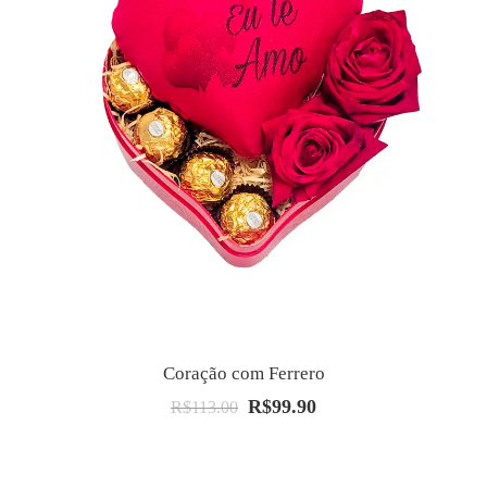
Coração com Ferrero
R$
99.90
O
O
R$
113.00
preço
preço
original
atual