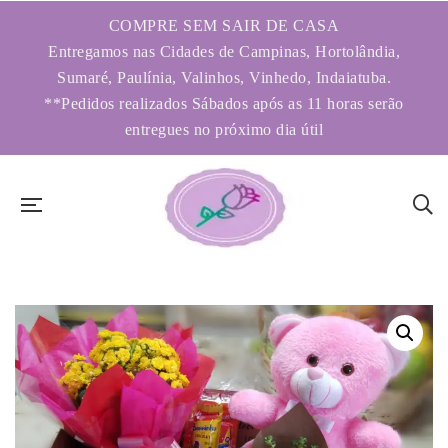
COMPRE SEM SAIR DE CASA
Entregamos nas Cidades de Campinas, Hortolândia,
Sumaré, Paulínia, Valinhos, Vinhedo, Indaiatuba.
**Pedidos realizados Sábados após as 11 horas serão
entregues no próximo dia útil