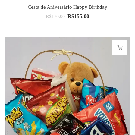
Cesta de Aniversário Happy Birthday
R$
155.00
O
O
R$
170.00
preço
preço
original
atual
era:
é:
R$170.00.
R$155.00.