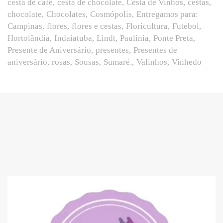
cesta de cafe
cesta de chocolate
Cesta de Vinhos
cestas
chocolate
Chocolates
Cosmópolis
Entregamos para:
Campinas
flores
flores e cestas
Floricultura
Futebol
Hortolândia
Indaiatuba
Lindt
Paulínia
Ponte Preta
Presente de Aniversário
presentes
Presentes de
aniversário
rosas
Sousas
Sumaré.
Valinhos
Vinhedo