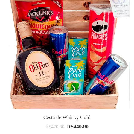
Cesta de Whisky Gold
R$
440.90
O
O
R$
470.80