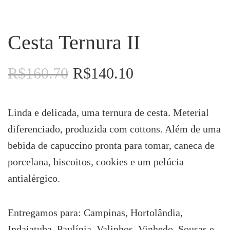
Cesta Ternura II
R$
160.70
R$
140.10
O
O
preço
preço
original
atual
era:
é:
Linda e delicada, uma ternura de cesta. Meterial
R$160.70.
R$140.10.
diferenciado, produzida com cottons. Além de uma
bebida de capuccino pronta para tomar, caneca de
porcelana, biscoitos, cookies e um pelúcia
antialérgico.
Entregamos para: Campinas, Hortolândia,
Indaiatuba, Paulínia, Valinhos, Vinhedo, Sousas e