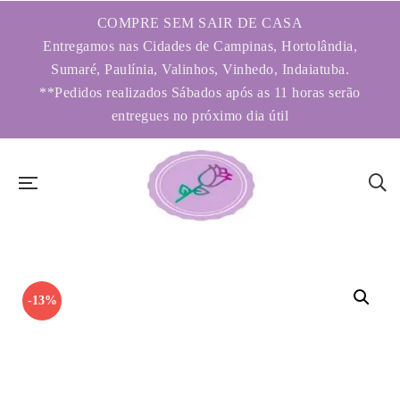
COMPRE SEM SAIR DE CASA
Entregamos nas Cidades de Campinas, Hortolândia,
Sumaré, Paulínia, Valinhos, Vinhedo, Indaiatuba.
**Pedidos realizados Sábados após as 11 horas serão
entregues no próximo dia útil
-13%