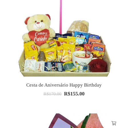
Cesta de Aniversário Happy Birthday
R$
155.00
O
O
R$
170.00
preço
preço
original
atual
era:
é:
R$170.00.
R$155.00.