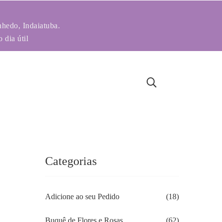
nhedo, Indaiatuba.
 dia útil
Categorias
Adicione ao seu Pedido
(18)
Buquê de Flores e Rosas
(62)