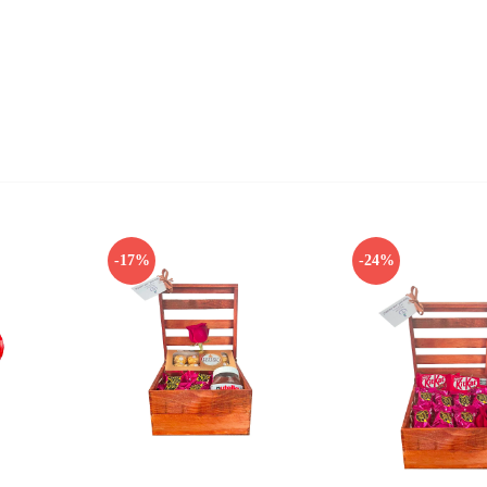
-17%
-24%