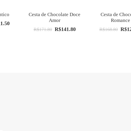
tico
Cesta de Chocolate Doce
Cesta de Choc
Amor
Romance
11.50
O
R$
141.80
R$
1
O
O
O
R$
171.80
R$
168.80
preço
preço
preço
preço
al
atual
original
atual
origin
é:
era:
é:
era:
.00.
R$111.50.
R$171.80.
R$141.80.
R$168