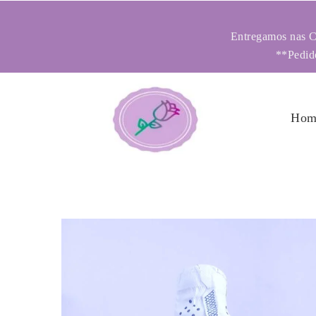
Entregamos nas Ci
**Pedido
Hom