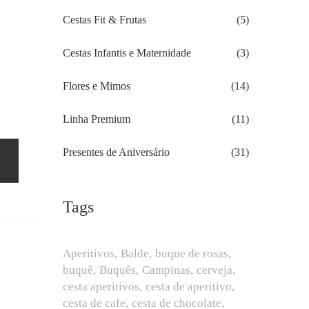
Cestas Fit & Frutas
(5)
Cestas Infantis e Maternidade
(3)
Flores e Mimos
(14)
Linha Premium
(11)
Presentes de Aniversário
(31)
Tags
Aperitivos
Balde
buque de rosas
buquê
Buquês
Campinas
cerveja
cesta aperitivos
cesta de aperitivo
cesta de cafe
cesta de chocolate