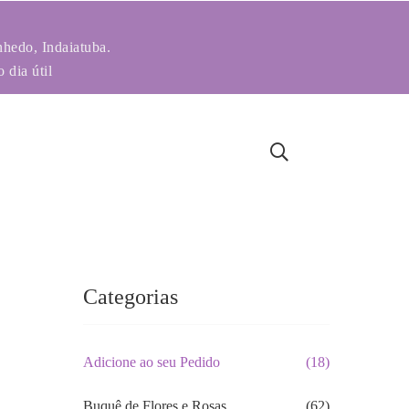
nhedo, Indaiatuba.
 dia útil
e
Categorias
Adicione ao seu Pedido
(18)
Buquê de Flores e Rosas
(62)