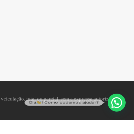
 veiculação, total ou parcial, sem a expressa autorização da
Olá
! Como podemos ajudar?