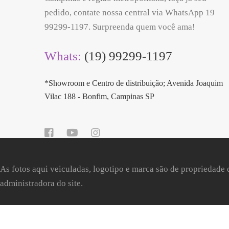
pedido, contate nossa central via WhatsApp 19
99299-1197. Surpreenda quem você ama!
Whats:
(19) 99299-1197
*Showroom e Centro de distribuição; Avenida Joaquim
Vilac 188 - Bonfim, Campinas SP
As fotos aqui veiculadas, logotipo e marca são de propriedade 
administradora do site.