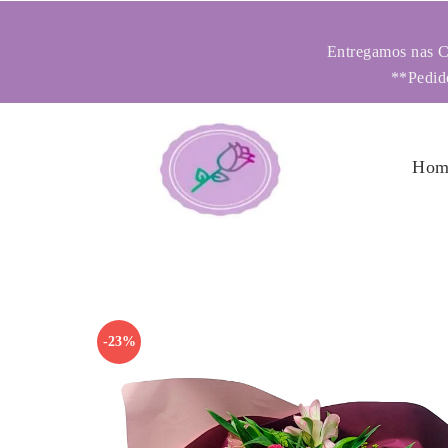
Entregamos nas Ci
**Pedido
Hom
-23%