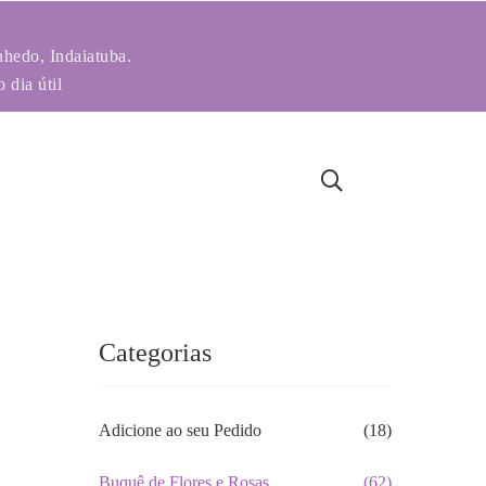
nhedo, Indaiatuba.
 dia útil
Categorias
Adicione ao seu Pedido
(18)
Buquê de Flores e Rosas
(62)