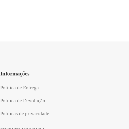
preço
al
atual
é:
.90.
R$168.80.
Informações
Politica de Entrega
Politica de Devolução
Politicas de privacidade