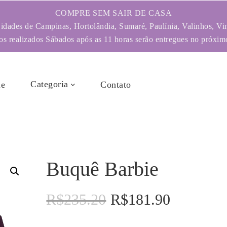
COMPRE SEM SAIR DE CASA
dades de Campinas, Hortolândia, Sumaré, Paulínia, Valinhos, Vi
s realizados Sábados após as 11 horas serão entregues no próximo
Categoria
e
Contato
Buquê Barbie
R$
235.20
R$
181.90
O
O
preço
preço
original
atual