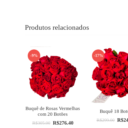
Produtos relacionados
-9%
-17%
Buquê de Rosas Vermelhas
Buquê 18 Bot
com 20 Botões
R$
2
O
R$
299.00
R$
276.40
O
O
R$
305.00
preço