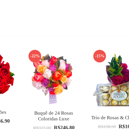
-22%
-15%
ões
Buquê de 24 Rosas
Trio de Rosas & C
Coloridas Luxe
46.90
O
R$
1
O
R$
198.90
R$
246.80
O
O
R$
315.00
preço