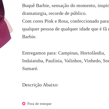
era:
é:
Buquê Barbie, sensação do momento, inspi
R$235.20.
R$181.90.
dramaturgia, recorde de público.
Com cores Pink e Rosa, confeccionado para
qualquer pessoa de qualquer idade que é fã 
Barbie.
Entregamos para: Campinas, Hortolândia,
Indaiatuba, Paulínia, Valinhos, Vinhedo, So
Sumaré.
Descrição Abaixo:
Fora de estoque