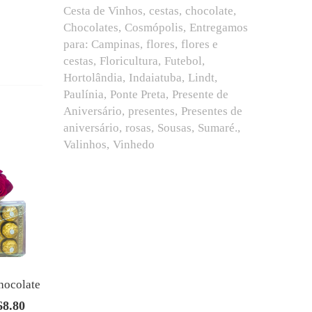
Cesta de Vinhos
cestas
chocolate
Chocolates
Cosmópolis
Entregamos
para: Campinas
flores
flores e
cestas
Floricultura
Futebol
Hortolândia
Indaiatuba
Lindt
Paulínia
Ponte Preta
Presente de
Aniversário
presentes
Presentes de
aniversário
rosas
Sousas
Sumaré.
Valinhos
Vinhedo
hocolate
68.80
O