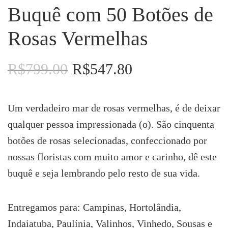
Buquê com 50 Botões de
Rosas Vermelhas
R$
799.00
R$
547.80
O
O
preço
preço
original
atual
era:
é:
Um verdadeiro mar de rosas vermelhas, é de deixar
R$799.00.
R$547.80.
qualquer pessoa impressionada (o). São cinquenta
botões de rosas selecionadas, confeccionado por
nossas floristas com muito amor e carinho, dê este
buquê e seja lembrando pelo resto de sua vida.
Entregamos para: Campinas, Hortolândia,
Indaiatuba, Paulínia, Valinhos, Vinhedo, Sousas e