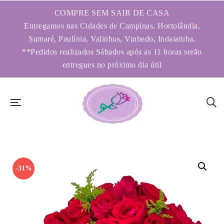
COMPRE SEM SAIR DE CASA
Entregamos nas Cidades de Campinas, Hortolândia,
Sumaré, Paulínia, Valinhos, Vinhedo, Indaiatuba.
**Pedidos realizados Sábados após as 11 horas serão
entregues no próximo dia útil
-31%