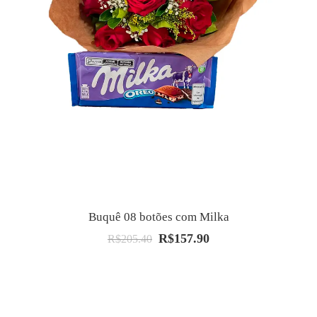
Buquê 08 botões com Milka
R$
157.90
O
O
R$
205.40
preço
preço
original
atual
era:
é:
R$205.40.
R$157.90.