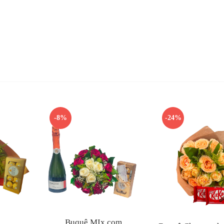
-8%
-24%
Buquê MIx com