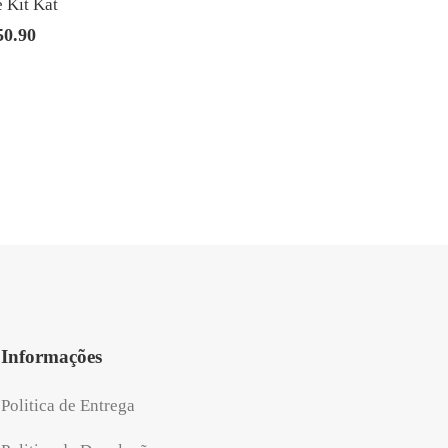
 Kit Kat
50.90
O
preço
al
atual
é:
.80.
R$150.90.
Informações
Politica de Entrega