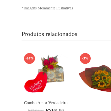
*Imagens Meramente Ilustrativas
Produtos relacionados
-14%
-3%
Combo Amor Verdadeiro
R$
161.80
O
O
R$
189.00