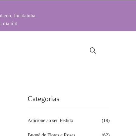
nhedo, Indaiatuba.
 dia útil
Categorias
Adicione ao seu Pedido
(18)
Buquê de Flores e Rosas
(62)