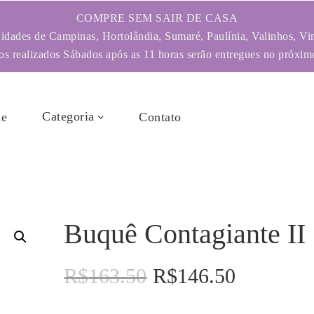
COMPRE SEM SAIR DE CASA
dades de Campinas, Hortolândia, Sumaré, Paulínia, Valinhos, Vi
s realizados Sábados após as 11 horas serão entregues no próximo
Categoria
e
Contato
Buquê Contagiante II
R$
163.50
R$
146.50
O
O
preço
preço
original
atual