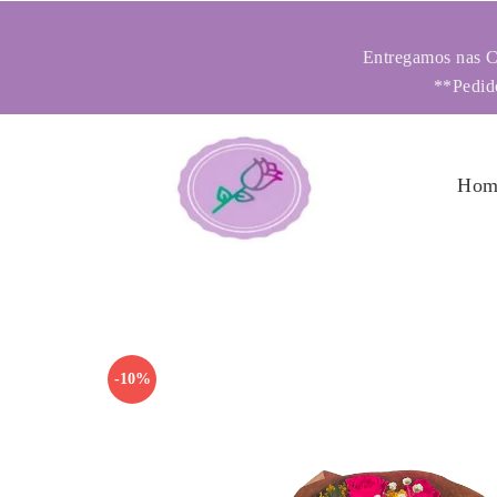
Entregamos nas Ci
**Pedido
Hom
-10%