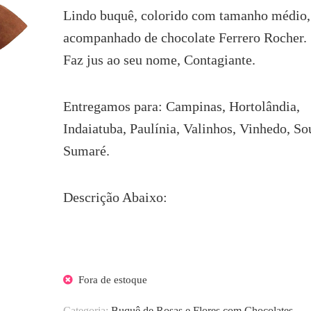
era:
é:
Lindo buquê, colorido com tamanho médio,
R$163.50.
R$146.50.
acompanhado de chocolate Ferrero Rocher.
Faz jus ao seu nome, Contagiante.
Entregamos para: Campinas, Hortolândia,
Indaiatuba, Paulínia, Valinhos, Vinhedo, So
Sumaré.
Descrição Abaixo:
Fora de estoque
Categoria:
Buquê de Rosas e Flores com Chocolates.