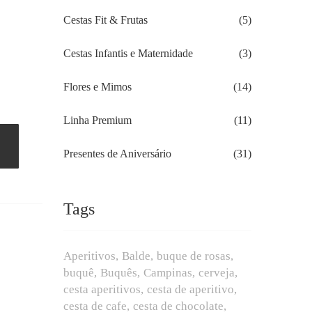
Cestas Fit & Frutas
(5)
Cestas Infantis e Maternidade
(3)
Flores e Mimos
(14)
Linha Premium
(11)
Presentes de Aniversário
(31)
Tags
Aperitivos
Balde
buque de rosas
buquê
Buquês
Campinas
cerveja
cesta aperitivos
cesta de aperitivo
cesta de cafe
cesta de chocolate