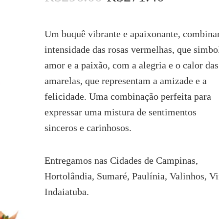
preço
preço
original
atual
era:
é:
Um buquê vibrante e apaixonante, combina
R$296.00.
R$271.40.
intensidade das rosas vermelhas, que simbo
amor e a paixão, com a alegria e o calor das
amarelas, que representam a amizade e a
felicidade. Uma combinação perfeita para
expressar uma mistura de sentimentos
sinceros e carinhosos.
Entregamos nas Cidades de Campinas,
Hortolândia, Sumaré, Paulínia, Valinhos, V
Indaiatuba.