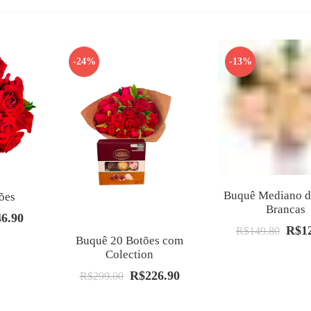
-24%
-13%
Buquê Mediano d
ões
Brancas
46.90
O
R$
1
O
R$
149.80
preço
Buquê 20 Botões com
preço
al
atual
Colection
origin
é:
R$
226.90
O
O
R$
299.00
era:
.00.
R$246.90.
preço
preço
R$149