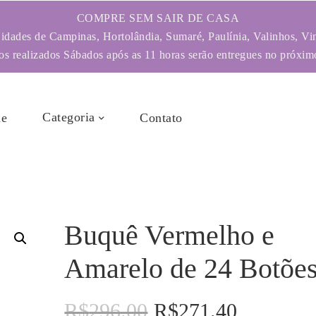
COMPRE SEM SAIR DE CASA
dades de Campinas, Hortolândia, Sumaré, Paulínia, Valinhos, Vi
s realizados Sábados após as 11 horas serão entregues no próximo
Categoria
e
Contato
Buquê Vermelho e
Amarelo de 24 Botõe
R$
296.00
R$
271.40
O
O