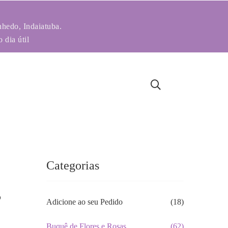
nhedo, Indaiatuba.
 dia útil
Categorias
s
Adicione ao seu Pedido
(18)
Buquê de Flores e Rosas
(62)