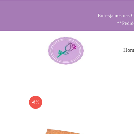
Entregamos nas Ci
**Pedido
Hom
-8%