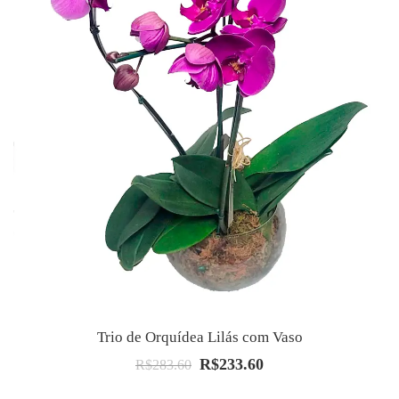
Trio de Orquídea Lilás com Vaso
R$
233.60
O
O
R$
283.60
preço
preço