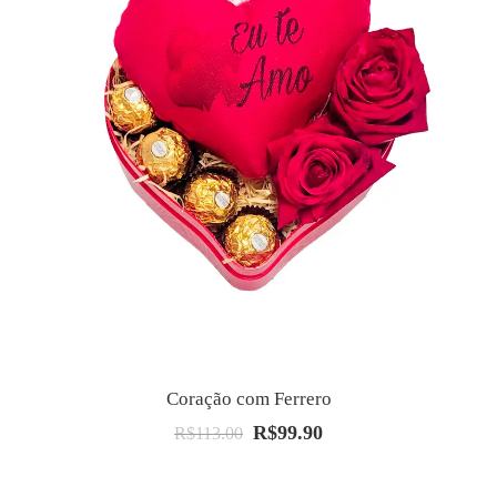
Coração com Ferrero
R$
99.90
O
O
R$
113.00
preço
preço
original
atual