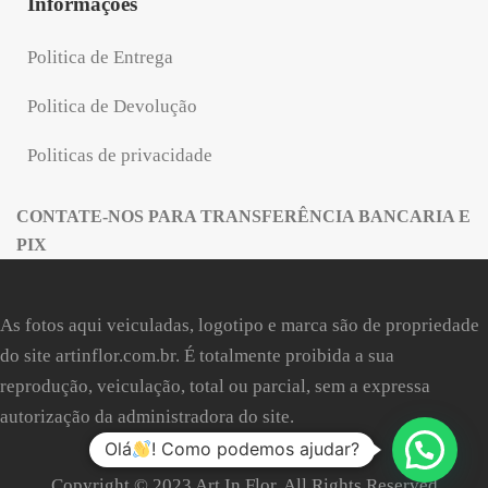
Informações
Politica de Entrega
Politica de Devolução
Politicas de privacidade
CONTATE-NOS PARA TRANSFERÊNCIA BANCARIA E
PIX
As fotos aqui veiculadas, logotipo e marca são de propriedade
do site
artinflor.com.br
. É totalmente proibida a sua
reprodução, veiculação, total ou parcial, sem a expressa
autorização da administradora do site.
Olá
! Como podemos ajudar?
Copyright © 2023 Art In Flor. All Rights Reserved