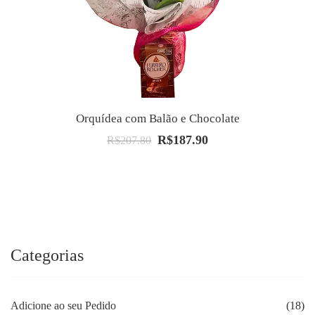
Orquídea com Balão e Chocolate
R$
187.90
O
O
R$
207.80
preço
preço
original
atual
era:
é:
R$207.80.
R$187.90.
Categorias
Adicione ao seu Pedido
(18)