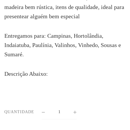
R$172.00.
R$158.00.
madeira bem rústica, itens de qualidade, ideal para
presentear alguém bem especial
Entregamos para: Campinas, Hortolândia,
Indaiatuba, Paulínia, Valinhos, Vinhedo, Sousas e
Sumaré.
Descrição Abaixo:
QUANTIDADE