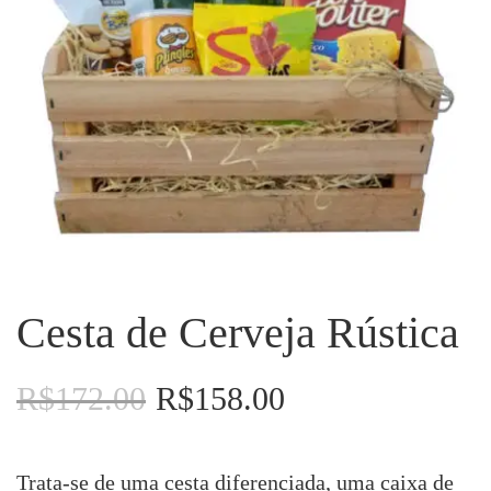
Cesta de Cerveja Rústica
R$
172.00
R$
158.00
O
O
preço
preço
original
atual
era:
é:
Trata-se de uma cesta diferenciada, uma caixa de