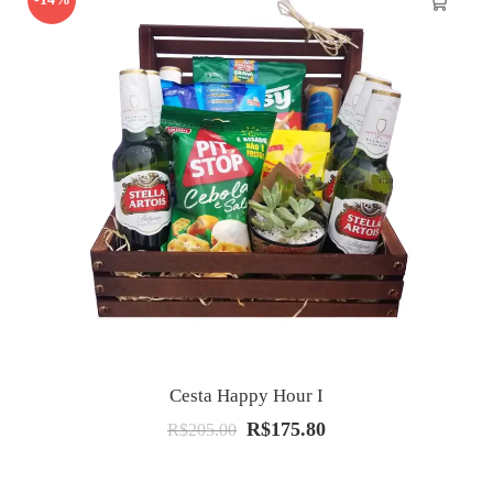
Cesta Happy Hour I
R$
175.80
O
O
R$
205.00
preço
preço
original
atual