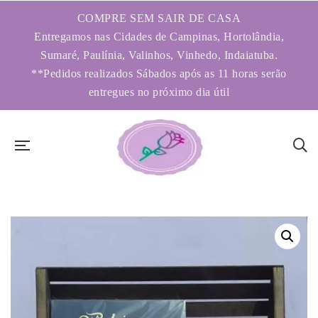
COMPRE SEM SAIR DE CASA
Entregamos nas Cidades de Campinas, Hortolândia,
Sumaré, Paulínia, Valinhos, Vinhedo, Indaiatuba.
**Pedidos realizados Sábados após as 11 horas serão
entregues no próximo dia útil