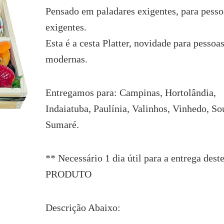
era:
é:
Pensado em paladares exigentes, para pesso
R$329.00.
R$309.00.
exigentes.
Esta é a cesta Platter, novidade para pessoa
modernas.
Entregamos para: Campinas, Hortolândia,
Indaiatuba, Paulínia, Valinhos, Vinhedo, So
Sumaré.
** Necessário 1 dia útil para a entrega dest
PRODUTO
Descrição Abaixo: