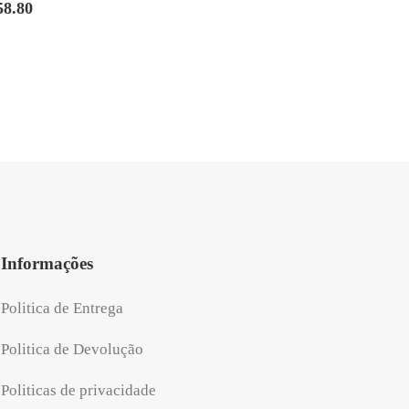
58.80
O
preço
al
atual
é:
.80.
R$258.80.
Informações
Politica de Entrega
Politica de Devolução
Politicas de privacidade