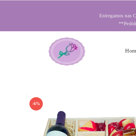
Entregamos nas Ci
**Pedido
Hom
-6%