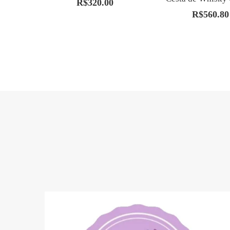
R$
320.00
R$
560.80