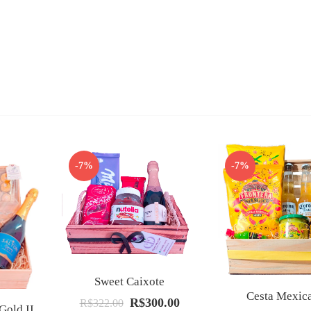
-7%
-7%
Sweet Caixote
Cesta Mexic
R$
300.00
O
O
R$
322.00
Gold II