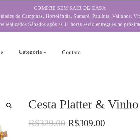
COMPRE SEM SAIR DE CASA
dades de Campinas, Hortolândia, Sumaré, Paulínia, Valinhos, Vi
s realizados Sábados após as 11 horas serão entregues no próximo
Categoria
e
Contato
Cesta Platter & Vinho
R$
329.00
R$
309.00
O
O
preço
preço
original
atual