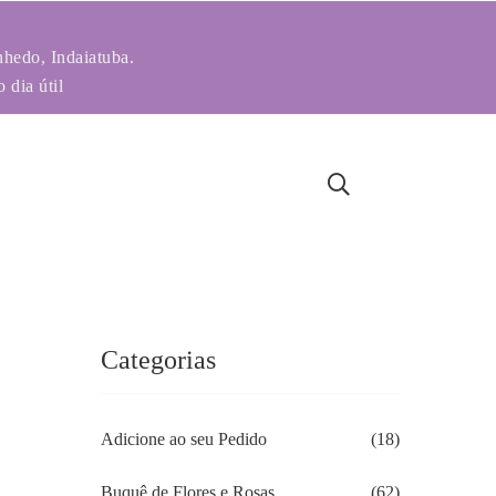
nhedo, Indaiatuba.
 dia útil
Categorias
Adicione ao seu Pedido
(18)
Buquê de Flores e Rosas
(62)