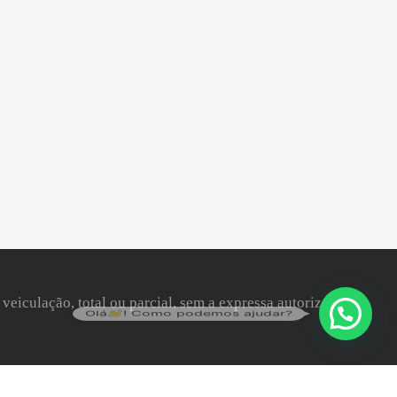
 veiculação, total ou parcial, sem a expressa autorização da
Olá
! Como podemos ajudar?