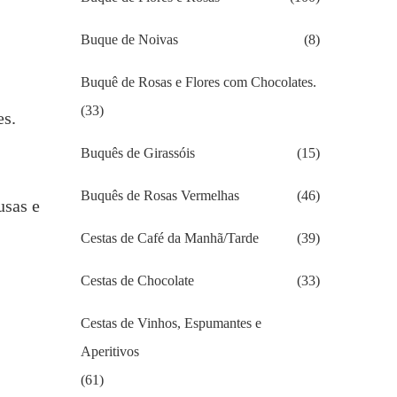
Buque de Noivas
(8)
Buquê de Rosas e Flores com Chocolates.
(33)
es.
Buquês de Girassóis
(15)
Buquês de Rosas Vermelhas
(46)
usas e
Cestas de Café da Manhã/Tarde
(39)
Cestas de Chocolate
(33)
Cestas de Vinhos, Espumantes e
Aperitivos
(61)