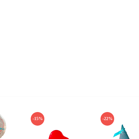
)
-15%
-22%