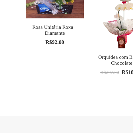
Rosa Unitária Roxa +
Diamante
R$
92.00
Orquídea com B
Chocolate
R$
1
O
R$
207.80
preço
origin
era:
R$207