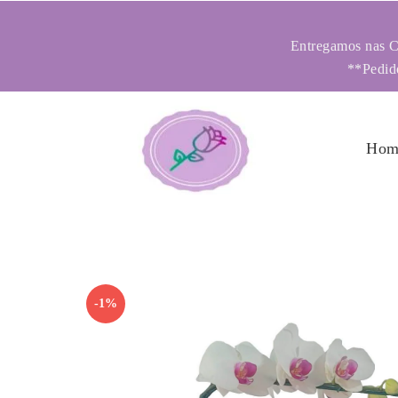
Entregamos nas Ci
**Pedido
Hom
-1%