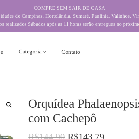
COMPRE SEM SAIR DE CASA
dades de Campinas, Hortolândia, Sumaré, Paulínia, Valinhos, Vi
s realizados Sábados após as 11 horas serão entregues no próximo
Categoria
e
Contato
Orquídea Phalaenopsi
com Cachepô
R$
144.90
R$
143.79
O
O