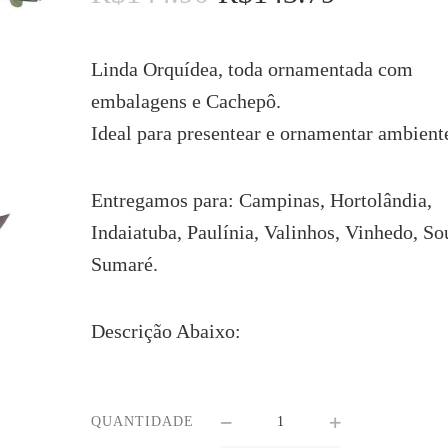
preço
preço
original
atual
era:
é:
Linda Orquídea, toda ornamentada com
R$144.90.
R$143.79.
embalagens e Cachepô.
Ideal para presentear e ornamentar ambient
Entregamos para: Campinas, Hortolândia,
Indaiatuba, Paulínia, Valinhos, Vinhedo, So
Sumaré.
Descrição Abaixo:
QUANTIDADE