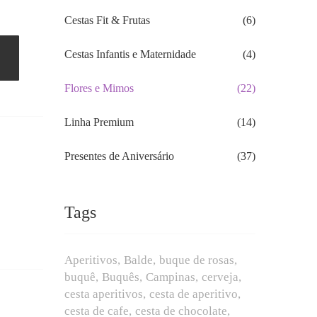
Cestas Fit & Frutas
(6)
Cestas Infantis e Maternidade
(4)
Flores e Mimos
(22)
Linha Premium
(14)
Presentes de Aniversário
(37)
Tags
Aperitivos
Balde
buque de rosas
buquê
Buquês
Campinas
cerveja
cesta aperitivos
cesta de aperitivo
cesta de cafe
cesta de chocolate