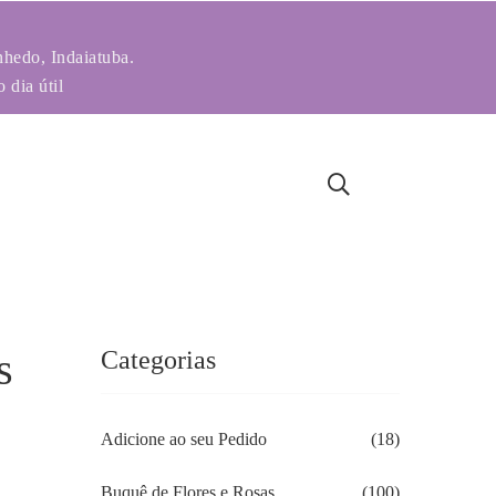
nhedo, Indaiatuba.
 dia útil
s
Categorias
Adicione ao seu Pedido
(18)
Buquê de Flores e Rosas
(100)