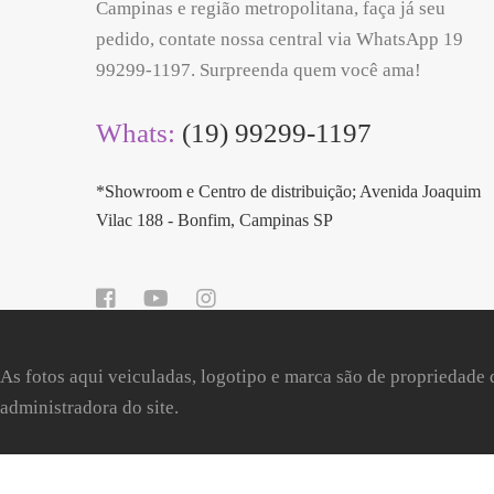
Campinas e região metropolitana, faça já seu
pedido, contate nossa central via WhatsApp 19
99299-1197. Surpreenda quem você ama!
Whats:
(19) 99299-1197
*Showroom e Centro de distribuição; Avenida Joaquim
Vilac 188 - Bonfim, Campinas SP
As fotos aqui veiculadas, logotipo e marca são de propriedade 
administradora do site.